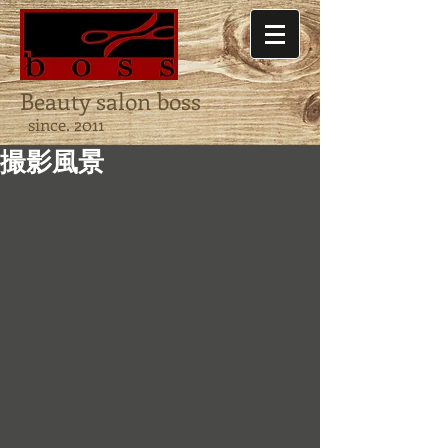
Beauty salon boss
since. 2011
撮影風景