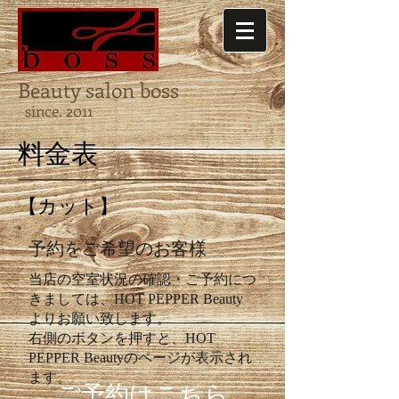
Beauty salon boss
since. 2011
料金表
【カット】
予約をご希望のお客様
当店の空室状況の確認・ご予約につ
きましては、HOT PEPPER Beauty
よりお願い致します。
右側のボタンを押すと、HOT
PEPPER Beautyのページが表示され
ます。
ご予約はこちら